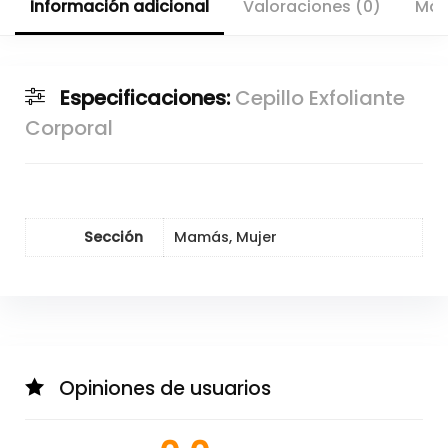
Información adicional
Valoraciones (0)
Más
Especificaciones:
Cepillo Exfoliante
Corporal
Sección
Mamás, Mujer
Opiniones de usuarios