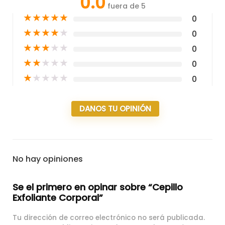
0.0
fuera de 5
★
★
★
★
★
0
★
★
★
★
★
0
★
★
★
★
★
0
★
★
★
★
★
0
★
★
★
★
★
0
DANOS TU OPINIÓN
No hay opiniones
Se el primero en opinar sobre “Cepillo
Exfoliante Corporal”
Tu dirección de correo electrónico no será publicada.