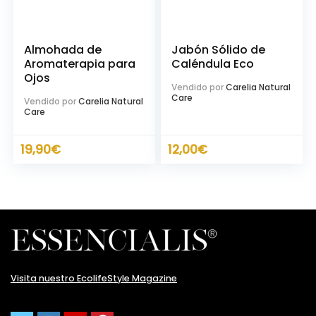
Almohada de
Jabón Sólido de
Aromaterapia para
Caléndula Eco
Ojos
Vendido por
Carelia Natural
Care
Vendido por
Carelia Natural
Care
19,90
€
12,00
€
cio
ximo
Visita nuestro EcolifeStyle Magazine