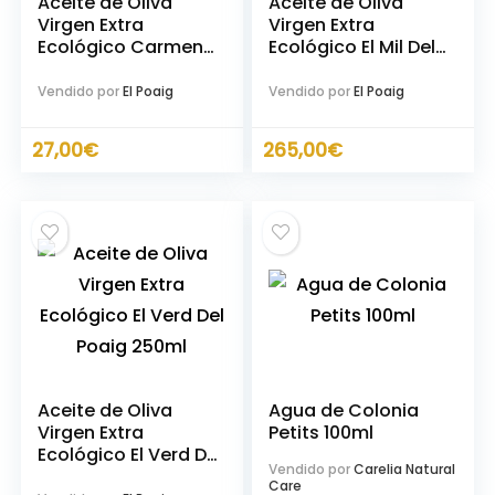
Aceite de Oliva
Aceite de Oliva
Virgen Extra
Virgen Extra
Ecológico Carmen
Ecológico El Mil Del
Del Poaig 500ml
Poaig 500ml
Exclusivo Edición
Vendido por
El Poaig
Vendido por
El Poaig
Limitada
27,00
€
265,00
€
cio
ximo
Aceite de Oliva
Agua de Colonia
Virgen Extra
Petits 100ml
Ecológico El Verd Del
Vendido por
Carelia Natural
Poaig 250ml
Care