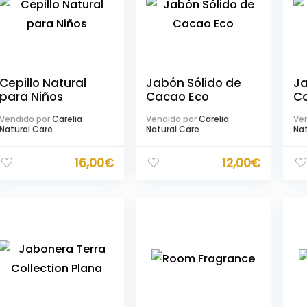
Cepillo Natural
Jabón Sólido de
Ja
para Niños
Cacao Eco
Ca
Vendido por
Carelia
Vendido por
Carelia
Ven
Natural Care
Natural Care
Nat
16,00
€
12,00
€
mo