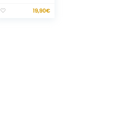
19,90
€