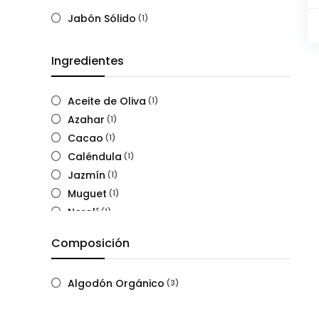
Jabón Sólido
(1)
Ingredientes
Aceite de Oliva
(1)
Azahar
(1)
Cacao
(1)
Caléndula
(1)
Jazmín
(1)
Muguet
(1)
Nerolí
(1)
Rosa Mosqueta
(1)
Composición
Vitamina A
(1)
Vitamina C
(1)
Algodón Orgánico
(3)
Vitamina E
(1)