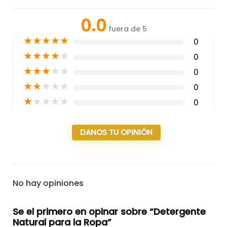
0.0
fuera de 5
★
★
★
★
★
0
★
★
★
★
★
0
★
★
★
★
★
0
★
★
★
★
★
0
★
★
★
★
★
0
DANOS TU OPINIÓN
No hay opiniones
Se el primero en opinar sobre “Detergente
Natural para la Ropa”