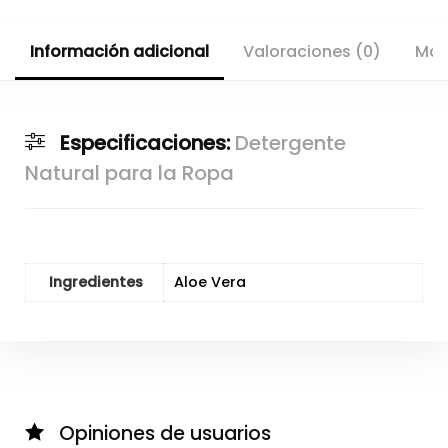
Información adicional
Valoraciones (0)
Más
Especificaciones:
Detergente
Natural para la Ropa
Ingredientes
Aloe Vera
Opiniones de usuarios