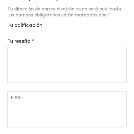
Tu dirección de correo electrónico no será publicada.
Los campos obligatorios están marcados con
*
Tu calificación
1
2
3
4
5
Tu reseña
*