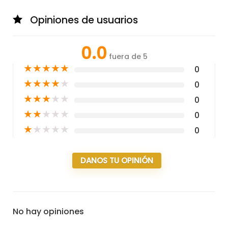
Opiniones de usuarios
0.0
fuera de 5
★
★
★
★
★
0
★
★
★
★
★
0
★
★
★
★
★
0
★
★
★
★
★
0
★
★
★
★
★
0
DANOS TU OPINIÓN
No hay opiniones