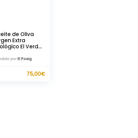
eite de Oliva
rgen Extra
ológico El Verd
l Poaig 250ml
dido por
El Poaig
75,00
€