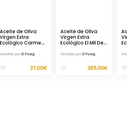
Aceite de Oliva
Aceite de Oliva
Ac
Virgen Extra
Virgen Extra
Vi
Ecológico Carmen
Ecológico El Mil Del
Ec
Del Poaig 500ml
Poaig 500ml
De
Exclusivo Edición
Vendido por
El Poaig
Vendido por
El Poaig
Ven
Limitada
27,00
€
265,00
€
mo