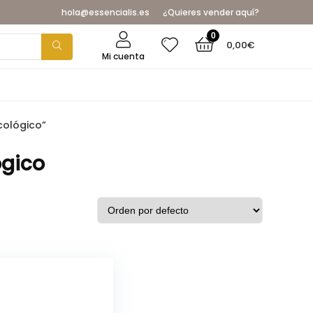
hola@essencialis.es
¿Quieres vender aquí?
0
0,00
€
Mi cuenta
cológico”
ógico