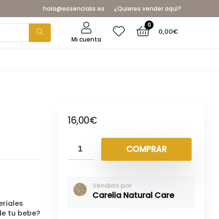
hola@essencialis.es
¿Quieres vender aquí?
0
0,00
€
Mi cuenta
16,00
€
COMPRAR
Vendido por
Carelia Natural Care
riales
de tu bebe?