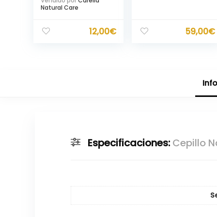
Vendido por
Carelia
Natural Care
12,00
€
59,00
€
Inf
Especificaciones:
Cepillo 
S