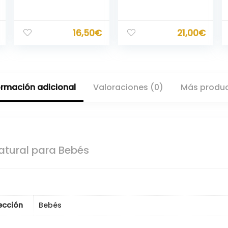
16,50
€
21,00
€
ormación adicional
Valoraciones (0)
Más produ
Natural para Bebés
ección
Bebés