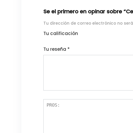
Se el primero en opinar sobre “Ce
Tu dirección de correo electrónico no ser
Tu calificación
1
2
3
4
5
Tu reseña
*