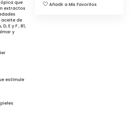
tópica que
Añadir a Mis Favoritos
on extractos
iedades
 aceite de
, E y F , B1,
almar y
ier
ue estimule
pieles