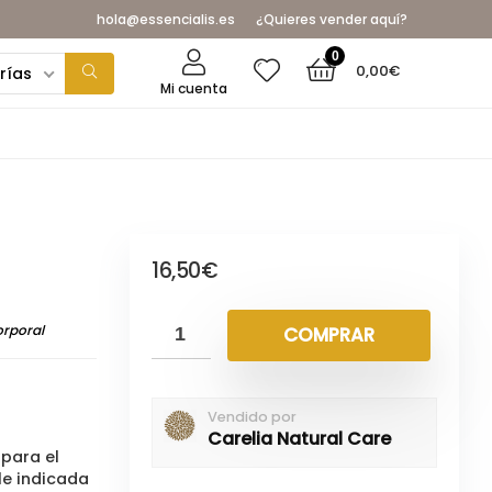
hola@essencialis.es
¿Quieres vender aquí?
0
0,00
€
rías
Mi cuenta
16,50
€
rporal
COMPRAR
Vendido por
Carelia Natural Care
 para el
le indicada