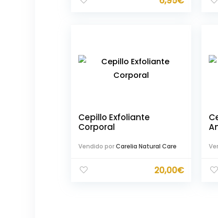
6,95
€
Cepillo Exfoliante
Ce
Corporal
An
Vendido por
Carelia Natural Care
Ve
20,00
€