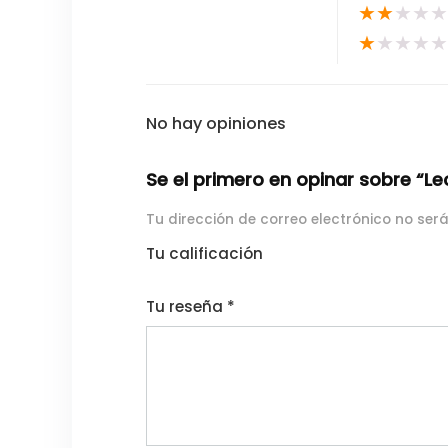
★
★
★
★
★
★
★
★
★
★
No hay opiniones
Se el primero en opinar sobre “L
Tu dirección de correo electrónico no ser
Tu calificación
1
2
3
4
5
Tu reseña
*