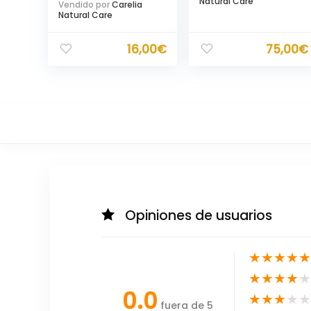
Natural Care
Vendido por
Carelia
Natural Care
16,00
€
75,00
€
Opiniones de usuarios
★
★
★
★
★
★
★
★
★
★
0.0
★
★
★
★
★
fuera de 5