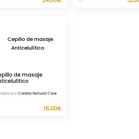
24,00
€
12,0
pillo de masaje
ticelulítico
ndido por
Carelia Natural Care
16,00
€