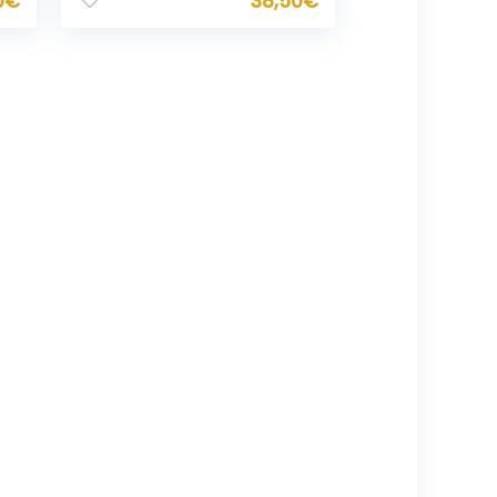
0
€
38,50
€