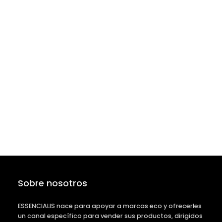
Sobre nosotros
ESSENCIALIS nace para apoyar a marcas eco y ofrecerles
un canal específico para vender sus productos, dirigidos