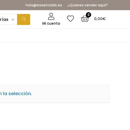
hola@essencialis.es
¿Quieres vender aquí?
0
0,00
€
rías
Mi cuenta
la selección.