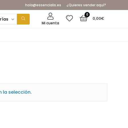
hola@essencialis.es
¿Quieres vender aquí?
0
0,00
€
rías
Mi cuenta
la selección.