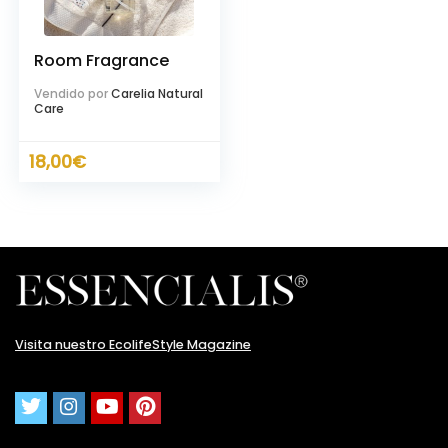
Room Fragrance
Vendido por
Carelia Natural
Care
18,00
€
cio
cio
nimo
ximo
Visita nuestro EcolifeStyle Magazine