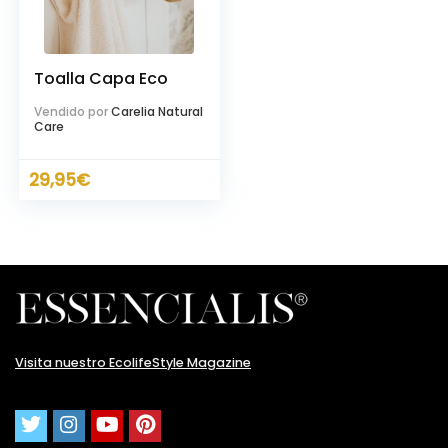
Toalla Capa Eco
Vendido por
Carelia Natural
Care
29,95
€
cio
cio
nimo
ximo
Visita nuestro EcolifeStyle Magazine