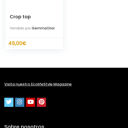
Crop top
Vendido por
GemmaOriol
45,00
€
cio
ximo
Visita nuestro EcolifeStyle Magazine
Sobre nosotros