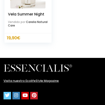
Vela Summer Night
Vendido por
Carelia Natural
Care
19,90
€
cio
cio
nimo
ximo
Visita nuestro EcolifeStyle Magazine